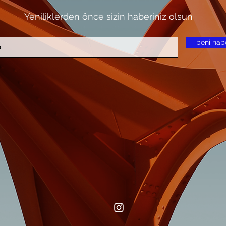
Yeniliklerden
önce sizin haberiniz olsun
beni hab