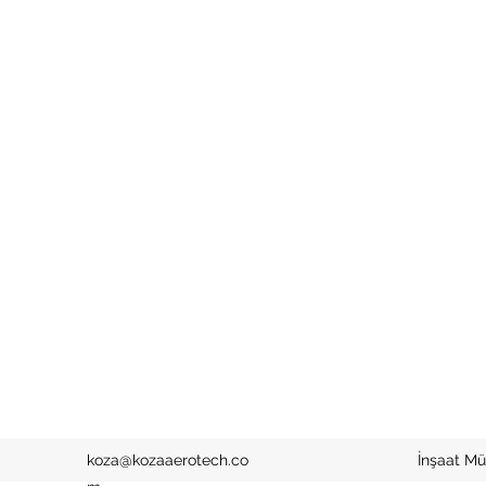
koza@kozaaerotech.co
İnşaat Mü