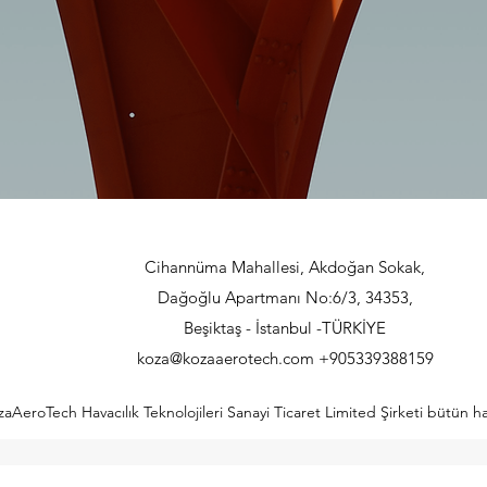
Cihannüma Mahallesi, Akdoğan Sokak,
Dağoğlu Apartmanı No:6/3, 34353,
Beşiktaş - İstanbul -TÜRKİYE
koza@kozaaerotech.com
+905339388159
aAeroTech Havacılık Teknolojileri Sanayi Ticaret Limited Şirketi bütün hakl